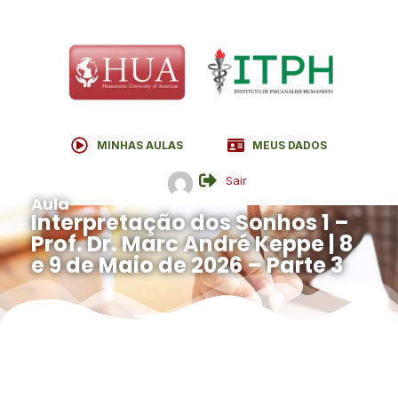
MINHAS AULAS
MEUS DADOS
Sair
Aula
Interpretação dos Sonhos 1 –
Prof. Dr. Marc André Keppe | 8
e 9 de Maio de 2026 – Parte 3