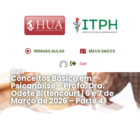
MINHAS AULAS
MEUS DADOS
Sair
Aula
Conceitos Básico em
Psicanálise – Profa. Dra.
Odete Bittencourt | 6 e 7 de
Março de 2026 – Parte 4