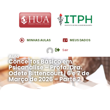
MINHAS AULAS
MEUS DADOS
Sair
Aula
Conceitos Básico em
Psicanálise – Profa. Dra.
Odete Bittencourt | 6 e 7 de
Março de 2026 – Parte 2