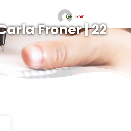
Sair
Carla Froner | 22