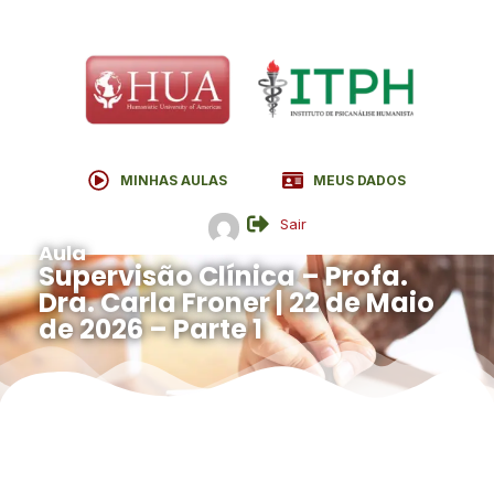
MINHAS AULAS
MEUS DADOS
Sair
Aula
Supervisão Clínica – Profa.
Dra. Carla Froner | 22 de Maio
de 2026 – Parte 1