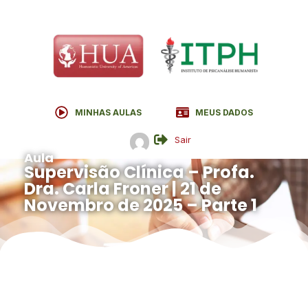
MINHAS AULAS
MEUS DADOS
Sair
Aula
Supervisão Clínica – Profa.
Dra. Carla Froner | 21 de
Novembro de 2025 – Parte 1