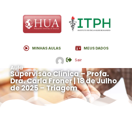
MINHAS AULAS
MEUS DADOS
Sair
Aula
Supervisão Clínica – Profa.
Dra. Carla Froner | 18 de Julho
de 2025 – Triagem