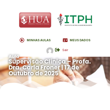
MINHAS AULAS
MEUS DADOS
Sair
Aula
Supervisão Clínica – Profa.
Dra. Carla Froner | 17 de
Outubro de 2025