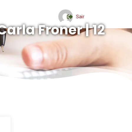
Sair
Carla Froner | 12