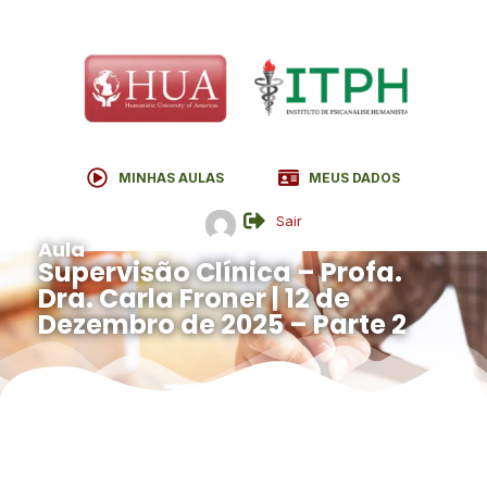
MINHAS AULAS
MEUS DADOS
Sair
Aula
Supervisão Clínica – Profa.
Dra. Carla Froner | 12 de
Dezembro de 2025 – Parte 2