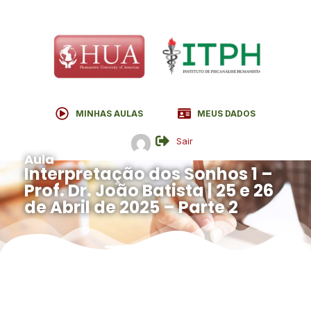
MINHAS AULAS
MEUS DADOS
Sair
Aula
Interpretação dos Sonhos 1 –
Prof. Dr. João Batista | 25 e 26
de Abril de 2025 – Parte 2