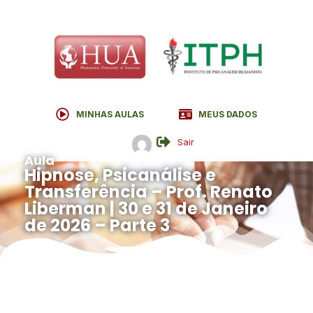
MINHAS AULAS
MEUS DADOS
Sair
Aula
Hipnose, Psicanálise e
Transferência – Prof. Renato
Liberman | 30 e 31 de Janeiro
de 2026 – Parte 3