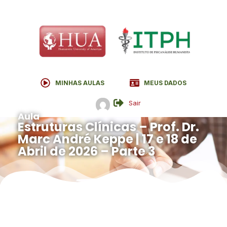
MINHAS AULAS
MEUS DADOS
Sair
Aula
Estruturas Clínicas – Prof. Dr.
Marc André Keppe | 17 e 18 de
Abril de 2026 – Parte 3