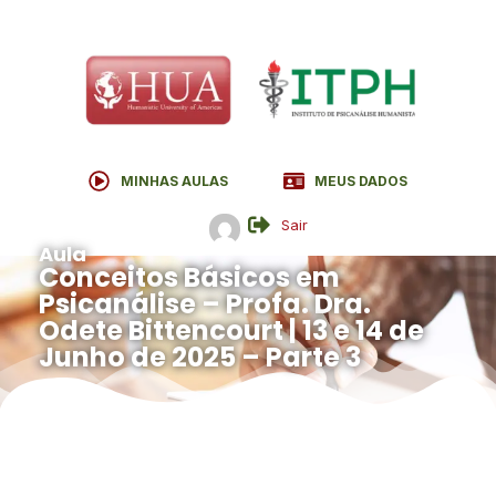
MINHAS AULAS
MEUS DADOS
Sair
Aula
Conceitos Básicos em
Psicanálise – Profa. Dra.
Odete Bittencourt | 13 e 14 de
Junho de 2025 – Parte 3