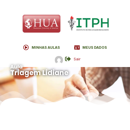
MINHAS AULAS
MEUS DADOS
Sair
Aula
Triagem Lidiane