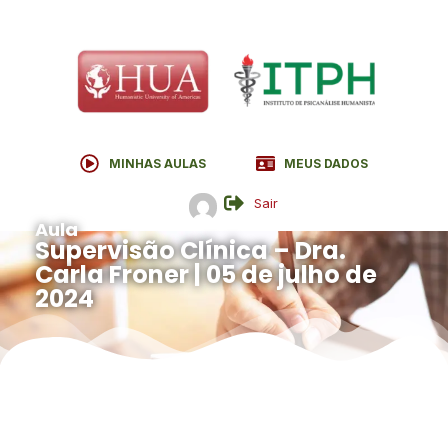
MINHAS AULAS
MEUS DADOS
Sair
Aula
Supervisão Clínica – Dra.
Carla Froner | 05 de julho de
2024