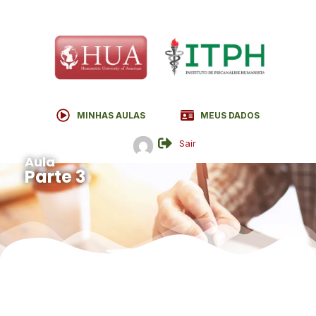
MINHAS AULAS
MEUS DADOS
Sair
Aula
Parte 3