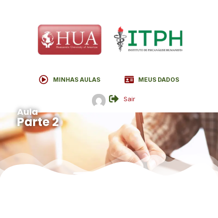
MINHAS AULAS
MEUS DADOS
Sair
Aula
Parte 2