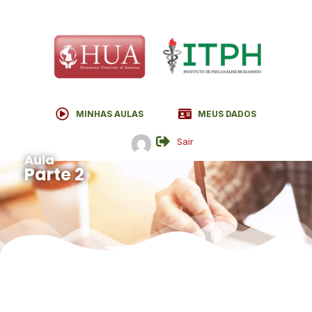
MINHAS AULAS
MEUS DADOS
Sair
Aula
Parte 2