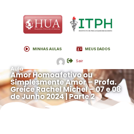
MINHAS AULAS
MEUS DADOS
Sair
Aula
Amor Homoafetivo ou
Simplesmente Amor – Profa.
Greice Rachel Michel – 07 e 08
de Junho 2024 | Parte 2