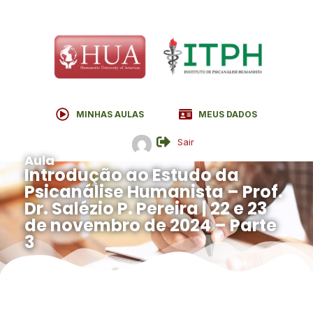
MINHAS AULAS
MEUS DADOS
Sair
Aula
Introdução ao Estudo da
Psicanálise Humanista – Prof.
Dr. Salézio P. Pereira | 22 e 23
de novembro de 2024 – Parte
3