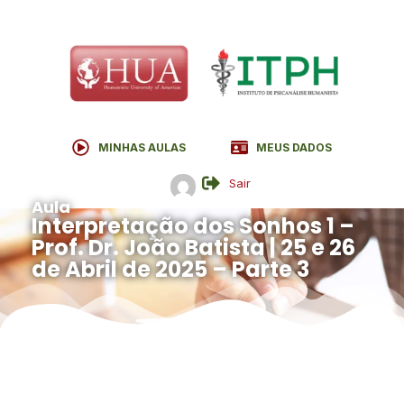
MINHAS AULAS
MEUS DADOS
Sair
Aula
Interpretação dos Sonhos 1 –
Prof. Dr. João Batista | 25 e 26
de Abril de 2025 – Parte 3