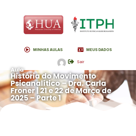
MINHAS AULAS
MEUS DADOS
Sair
Aula
História do Movimento
Psicanalítico – Dra. Carla
Froner | 21 e 22 de Março de
2025 – Parte 1