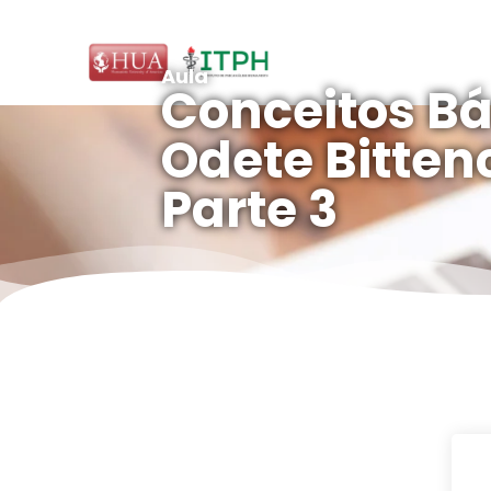
Aula
Conceitos Bá
Odete Bittenc
Parte 3