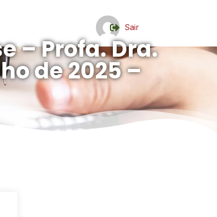
Sair
 – Profa. Dra.
nho de 2025 –