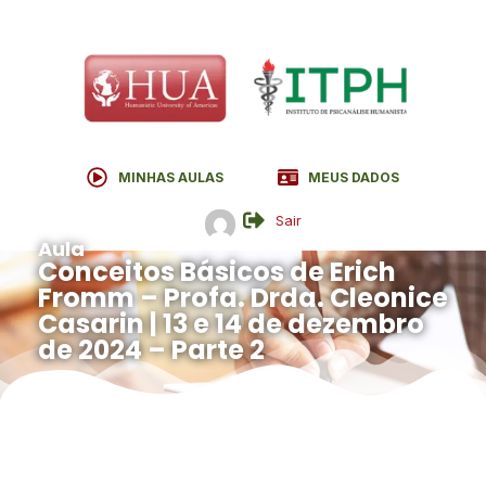
MINHAS AULAS
MEUS DADOS
Sair
Aula
Conceitos Básicos de Erich
Fromm – Profa. Drda. Cleonice
Casarin | 13 e 14 de dezembro
de 2024 – Parte 2