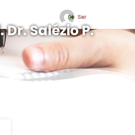
Sair
 Dr. Salézio P.