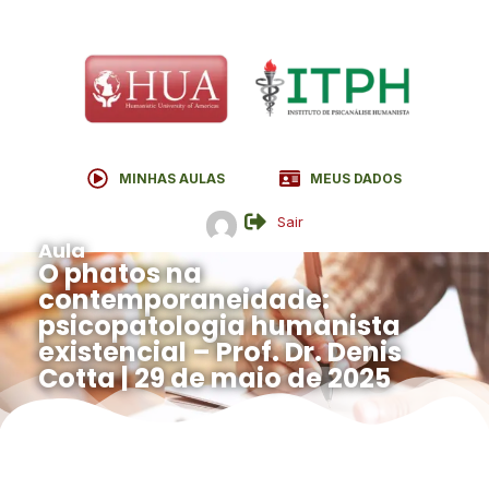
MINHAS AULAS
MEUS DADOS
Sair
Aula
O phatos na
contemporaneidade:
psicopatologia humanista
existencial – Prof. Dr. Denis
Cotta | 29 de maio de 2025