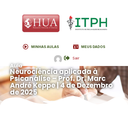
MINHAS AULAS
MEUS DADOS
Sair
Aula
Neurociência aplicada à
Psicanálise – Prof. Dr. Marc
André Keppe | 4 de Dezembro
de 2025