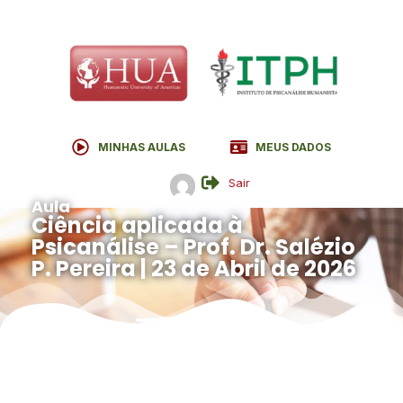
MINHAS AULAS
MEUS DADOS
Sair
Aula
Ciência aplicada à
Psicanálise – Prof. Dr. Salézio
P. Pereira | 23 de Abril de 2026