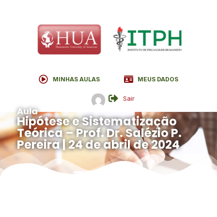
MINHAS AULAS
MEUS DADOS
Sair
Aula
Hipótese e Sistematização
Teórica – Prof. Dr. Salézio P.
Pereira | 24 de abril de 2024