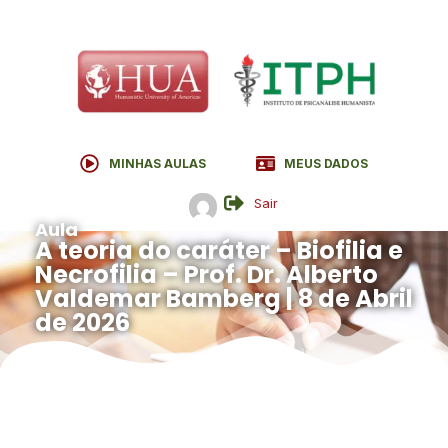
MINHAS AULAS
MEUS DADOS
Sair
Aula
A teoria do caráter – Biofilia e
Necrofilia – Prof. Dr. Alberto
Valdemar Bamberg | 8 de Abril
de 2026