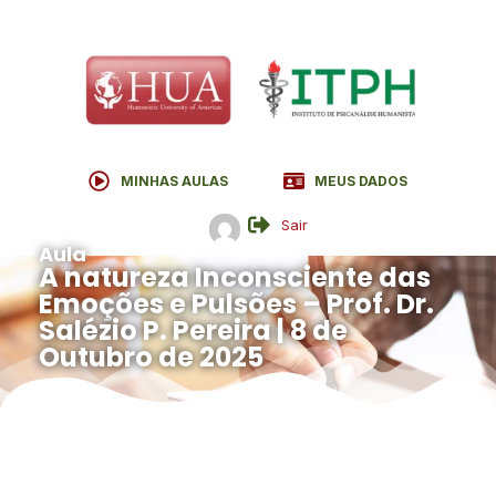
MINHAS AULAS
MEUS DADOS
Sair
Aula
A natureza Inconsciente das
Emoções e Pulsões – Prof. Dr.
Salézio P. Pereira | 8 de
Outubro de 2025