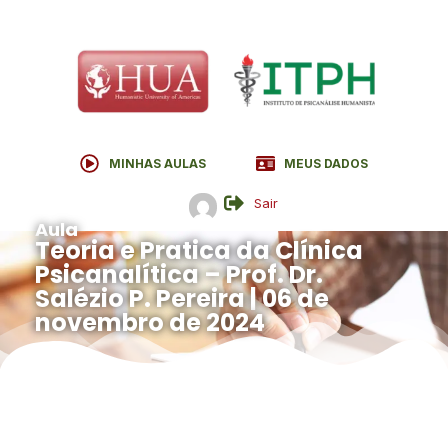
MINHAS AULAS
MEUS DADOS
Sair
Aula
Teoria e Pratica da Clínica
Psicanalítica – Prof. Dr.
Salézio P. Pereira | 06 de
novembro de 2024