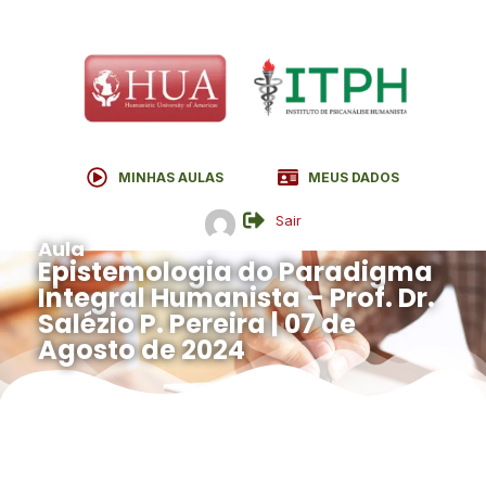
MINHAS AULAS
MEUS DADOS
Sair
Aula
Epistemologia do Paradigma
Integral Humanista – Prof. Dr.
Salézio P. Pereira | 07 de
Agosto de 2024