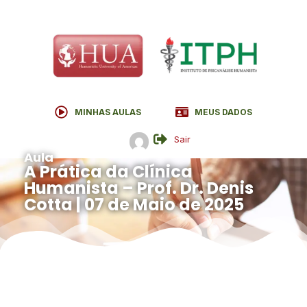
MINHAS AULAS
MEUS DADOS
Sair
Aula
A Prática da Clínica
Humanista – Prof. Dr. Denis
Cotta | 07 de Maio de 2025