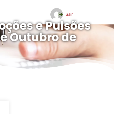
Sair
oções e Pulsões
2 de Outubro de