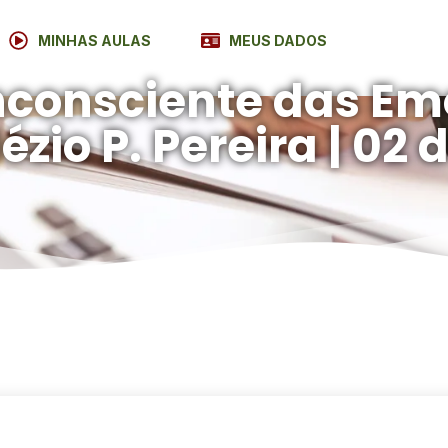
MINHAS AULAS
MEUS DADOS
nconsciente das Em
lézio P. Pereira | 0