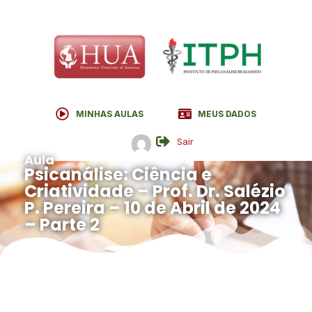
MINHAS AULAS
MEUS DADOS
Sair
Aula
Psicanálise: Ciência e
Criatividade – Prof. Dr. Salézio
P. Pereira – 10 de Abril de 2024
– Parte 2