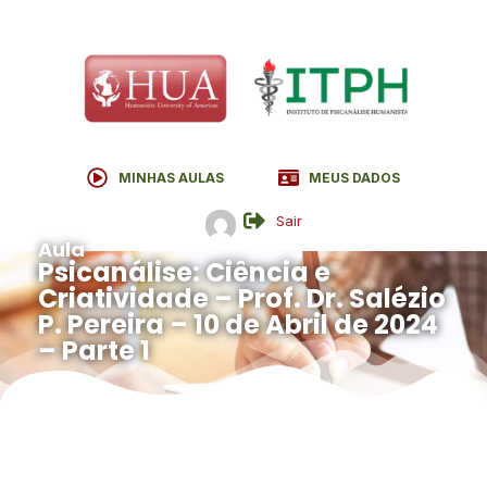
MINHAS AULAS
MEUS DADOS
Sair
Aula
Psicanálise: Ciência e
Criatividade – Prof. Dr. Salézio
P. Pereira – 10 de Abril de 2024
– Parte 1