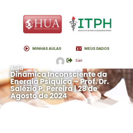
MINHAS AULAS
MEUS DADOS
Sair
Aula
Dinâmica Inconsciente da
Energia Psíquica – Prof. Dr.
Salézio P. Pereira | 28 de
Agosto de 2024